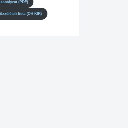
Szabályzat (PDF)
özzétételi lista (OH-KIR)