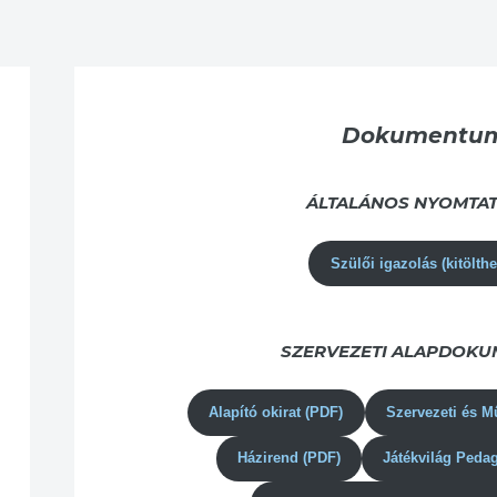
Dokumentu
ÁLTALÁNOS NYOMTA
Szülői igazolás (kitölth
SZERVEZETI ALAPDOK
Alapító okirat (PDF)
Szervezeti és M
Házirend (PDF)
Játékvilág Peda