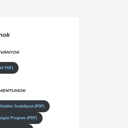
mok
TVÁNYOK
ető PDF)
UMENTUMOK
űködési Szabályzat (PDF)
gógiai Program (PDF)