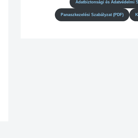
Adatbiztonsági és Adatvédelmi 
Panaszkezelési Szabályzat (PDF)
K