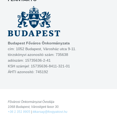
Budapest Főváros Önkormányzata
cím: 1052 Budapest, Városház utca 9-11.
törzskönyvi azonosító szám: 735638
adószám: 15735636-2-41
KSH számjel: 15735636-8411-321-01
ÁHTI azonosító: 745192
Fővárosi Önkormányzat Óvodája
1068 Budapest, Városligeti fasor 30.
+36 1 351 9905
|
titkarsag@fovgyakovi.hu