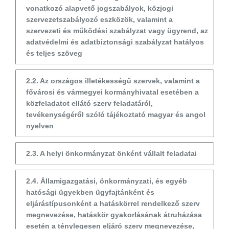
vonatkozó alapvető jogszabályok, közjogi
szervezetszabályozó eszközök, valamint a
szervezeti és működési szabályzat vagy ügyrend, az
adatvédelmi és adatbiztonsági szabályzat hatályos
és teljes szöveg
2.2. Az országos illetékességű szervek, valamint a
fővárosi és vármegyei kormányhivatal esetében a
közfeladatot ellátó szerv feladatáról,
tevékenységéről szóló tájékoztató magyar és angol
nyelven
2.3. A helyi önkormányzat önként vállalt feladatai
2.4. Államigazgatási, önkormányzati, és egyéb
hatósági ügyekben ügyfajtánként és
eljárástípusonként a hatáskörrel rendelkező szerv
megnevezése, hatáskör gyakorlásának átruházása
esetén a ténylegesen eljáró szerv megnevezése,