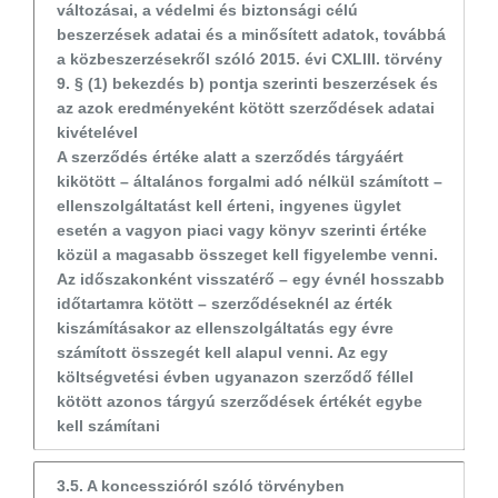
változásai, a védelmi és biztonsági célú
beszerzések adatai és a minősített adatok, továbbá
a közbeszerzésekről szóló 2015. évi CXLIII. törvény
9. § (1) bekezdés b) pontja szerinti beszerzések és
az azok eredményeként kötött szerződések adatai
kivételével
A szerződés értéke alatt a szerződés tárgyáért
kikötött – általános forgalmi adó nélkül számított –
ellenszolgáltatást kell érteni, ingyenes ügylet
esetén a vagyon piaci vagy könyv szerinti értéke
közül a magasabb összeget kell figyelembe venni.
Az időszakonként visszatérő – egy évnél hosszabb
időtartamra kötött – szerződéseknél az érték
kiszámításakor az ellenszolgáltatás egy évre
számított összegét kell alapul venni. Az egy
költségvetési évben ugyanazon szerződő féllel
kötött azonos tárgyú szerződések értékét egybe
kell számítani
3.5. A koncesszióról szóló törvényben