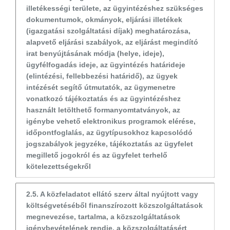
illetékességi területe, az ügyintézéshez szükséges
dokumentumok, okmányok, eljárási illetékek
(igazgatási szolgáltatási díjak) meghatározása,
alapvető eljárási szabályok, az eljárást megindító
irat benyújtásának módja (helye, ideje),
ügyfélfogadás ideje, az ügyintézés határideje
(elintézési, fellebbezési határidő), az ügyek
intézését segítő útmutatók, az ügymenetre
vonatkozó tájékoztatás és az ügyintézéshez
használt letölthető formanyomtatványok, az
igénybe vehető elektronikus programok elérése,
időpontfoglalás, az ügytípusokhoz kapcsolódó
jogszabályok jegyzéke, tájékoztatás az ügyfelet
megillető jogokról és az ügyfelet terhelő
kötelezettségekről
2.5. A közfeladatot ellátó szerv által nyújtott vagy
költségvetéséből finanszírozott közszolgáltatások
megnevezése, tartalma, a közszolgáltatások
igénybevételének rendje, a közszolgáltatásért