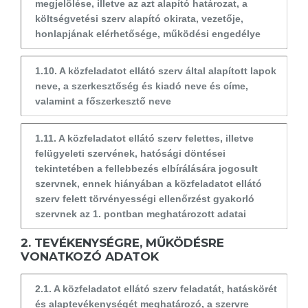
megjelölése, illetve az azt alapító határozat, a
költségvetési szerv alapító okirata, vezetője,
honlapjának elérhetősége, működési engedélye
1.10. A közfeladatot ellátó szerv által alapított lapok
neve, a szerkesztőség és kiadó neve és címe,
valamint a főszerkesztő neve
1.11. A közfeladatot ellátó szerv felettes, illetve
felügyeleti szervének, hatósági döntései
tekintetében a fellebbezés elbírálására jogosult
szervnek, ennek hiányában a közfeladatot ellátó
szerv felett törvényességi ellenőrzést gyakorló
szervnek az 1. pontban meghatározott adatai
2. TEVÉKENYSÉGRE, MŰKÖDÉSRE
VONATKOZÓ ADATOK
2.1. A közfeladatot ellátó szerv feladatát, hatáskörét
és alaptevékenységét meghatározó, a szervre