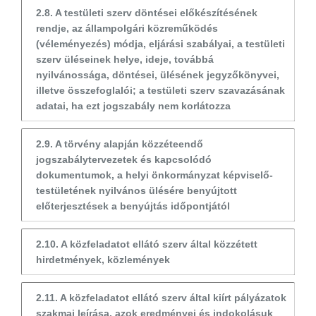
2.8. A testületi szerv döntései előkészítésének
rendje, az állampolgári közreműködés
(véleményezés) módja, eljárási szabályai, a testületi
szerv üléseinek helye, ideje, továbbá
nyilvánossága, döntései, ülésének jegyzőkönyvei,
illetve összefoglalói; a testületi szerv szavazásának
adatai, ha ezt jogszabály nem korlátozza
2.9. A törvény alapján közzéteendő
jogszabálytervezetek és kapcsolódó
dokumentumok, a helyi önkormányzat képviselő-
testületének nyilvános ülésére benyújtott
előterjesztések a benyújtás időpontjától
2.10. A közfeladatot ellátó szerv által közzétett
hirdetmények, közlemények
2.11. A közfeladatot ellátó szerv által kiírt pályázatok
szakmai leírása, azok eredményei és indokolásuk