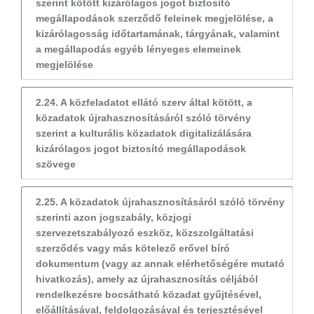
szerint kötött kizárólagos jogot biztosító
megállapodások szerződő feleinek megjelölése, a
kizárólagosság időtartamának, tárgyának, valamint
a megállapodás egyéb lényeges elemeinek
megjelölése
2.24. A közfeladatot ellátó szerv által kötött, a
közadatok újrahasznosításáról szóló törvény
szerint a kulturális közadatok digitalizálására
kizárólagos jogot biztosító megállapodások
szövege
2.25. A közadatok újrahasznosításáról szóló törvény
szerinti azon jogszabály, közjogi
szervezetszabályozó eszköz, közszolgáltatási
szerződés vagy más kötelező erővel bíró
dokumentum (vagy az annak elérhetőségére mutató
hivatkozás), amely az újrahasznosítás céljából
rendelkezésre bocsátható közadat gyűjtésével,
előállításával, feldolgozásával és terjesztésével