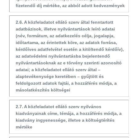
fizetendő díj mértéke, az abból adott kedvezmények
2.6. A közfeladatot ellátó szerv által fenntartott
adatbázisok, illetve nyilvántartások leíró adatai
(név, formátum, az adatkezelés célja, jogalapja,
időtartama, az érintettek köre, az adatok forrása,
kérdőíves adatfelvétel esetén a kitöltendő kérdőív),
az adatvédelmi nyilvántartásba bejelentendő
nyilvántartásoknak az e törvény szerinti azonosító
adatai; a közfeladatot ellátó szerv által –
alaptevékenysége keretében – gyűjtött és
feldolgozott adatok fajtái, a hozzáférés módja, a
másolatkészítés költségei
2.7. A közfeladatot ellátó szerv nyilvános
kiadványainak címe, témája, a hozzáférés módja, a
kiadvány ingyenessége, illetve a költségtérítés
mértéke