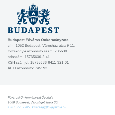
Budapest Főváros Önkormányzata
cím: 1052 Budapest, Városház utca 9-11.
törzskönyvi azonosító szám: 735638
adószám: 15735636-2-41
KSH számjel: 15735636-8411-321-01
ÁHTI azonosító: 745192
Fővárosi Önkormányzat Óvodája
1068 Budapest, Városligeti fasor 30.
+36 1 351 9905
|
titkarsag@fovgyakovi.hu