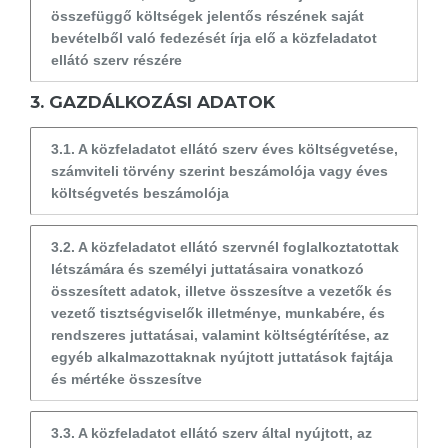
összefüggő költségek jelentős részének saját
bevételből való fedezését írja elő a közfeladatot
ellátó szerv részére
3. GAZDÁLKOZÁSI ADATOK
3.1. A közfeladatot ellátó szerv éves költségvetése,
számviteli törvény szerint beszámolója vagy éves
költségvetés beszámolója
3.2. A közfeladatot ellátó szervnél foglalkoztatottak
létszámára és személyi juttatásaira vonatkozó
összesített adatok, illetve összesítve a vezetők és
vezető tisztségviselők illetménye, munkabére, és
rendszeres juttatásai, valamint költségtérítése, az
egyéb alkalmazottaknak nyújtott juttatások fajtája
és mértéke összesítve
3.3. A közfeladatot ellátó szerv által nyújtott, az