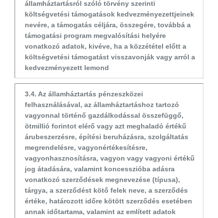
államháztartásról szóló törvény szerinti
költségvetési támogatások kedvezményezettjeinek
nevére, a támogatás céljára, összegére, továbbá a
támogatási program megvalósítási helyére
vonatkozó adatok, kivéve, ha a közzététel előtt a
költségvetési támogatást visszavonják vagy arról a
kedvezményezett lemond
3.4. Az államháztartás pénzeszközei
felhasználásával, az államháztartáshoz tartozó
vagyonnal történő gazdálkodással összefüggő,
ötmillió forintot elérő vagy azt meghaladó értékű
árubeszerzésre, építési beruházásra, szolgáltatás
megrendelésre, vagyonértékesítésre,
vagyonhasznosításra, vagyon vagy vagyoni értékű
jog átadására, valamint koncesszióba adásra
vonatkozó szerződések megnevezése (típusa),
tárgya, a szerződést kötő felek neve, a szerződés
értéke, határozott időre kötött szerződés esetében
annak időtartama, valamint az említett adatok