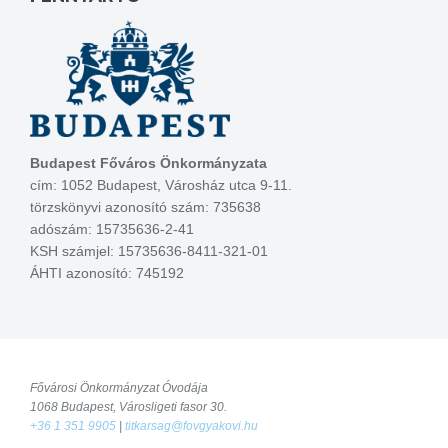
Budapest Főváros Önkormányzata
cím: 1052 Budapest, Városház utca 9-11.
törzskönyvi azonosító szám: 735638
adószám: 15735636-2-41
KSH számjel: 15735636-8411-321-01
ÁHTI azonosító: 745192
Fővárosi Önkormányzat Óvodája
1068 Budapest, Városligeti fasor 30.
+36 1 351 9905
|
titkarsag@fovgyakovi.hu