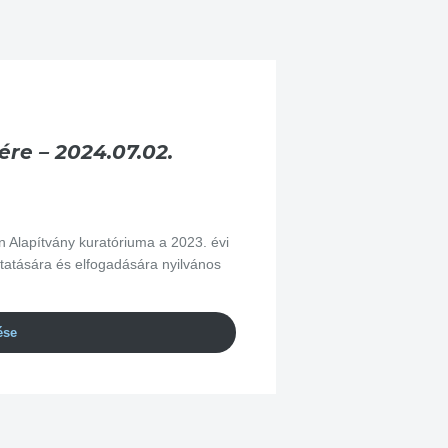
re – 2024.07.02.
lapítvány kuratóriuma a 2023. évi
tatására és elfogadására nyilvános
ése