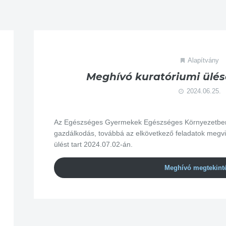
Alapítvány
Meghívó kuratóriumi ülésé
2024.06.25.
Az Egészséges Gyermekek Egészséges Környezetben A
gazdálkodás, továbbá az elkövetkező feladatok megvi
ülést tart 2024.07.02-án.
Meghívó megtekint